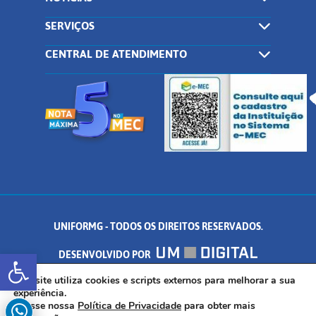
SERVIÇOS
CENTRAL DE ATENDIMENTO
UNIFORMG - TODOS OS DIREITOS RESERVADOS.
Abrir a barra de ferramentas
DESENVOLVIDO POR
AV. DR. ARNALDO DE SENNA, 328 - PALMEIRAS, FORMIGA/MG - CEP:
Este site utiliza cookies e scripts externos para melhorar a sua
experiência.
Acesse nossa
Política de Privacidade
para obter mais
35.574.530