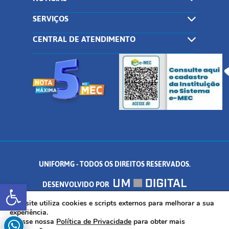
SERVIÇOS
CENTRAL DE ATENDIMENTO
UNIFORMG - TODOS OS DIREITOS RESERVADOS.
Abrir a barra de ferramentas
DESENVOLVIDO POR
AV. DR. ARNALDO DE SENNA, 328 - PALMEIRAS, FORMIGA/MG - CEP:
Este site utiliza cookies e scripts externos para melhorar a sua
experiência.
Acesse nossa
Política de Privacidade
para obter mais
35.574.530