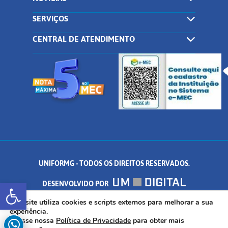
SERVIÇOS
CENTRAL DE ATENDIMENTO
UNIFORMG - TODOS OS DIREITOS RESERVADOS.
Abrir a barra de ferramentas
DESENVOLVIDO POR
AV. DR. ARNALDO DE SENNA, 328 - PALMEIRAS, FORMIGA/MG - CEP:
Este site utiliza cookies e scripts externos para melhorar a sua
experiência.
Acesse nossa
Política de Privacidade
para obter mais
35.574.530