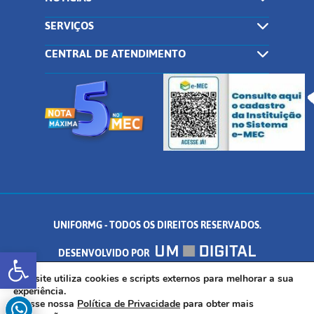
SERVIÇOS
CENTRAL DE ATENDIMENTO
UNIFORMG - TODOS OS DIREITOS RESERVADOS.
Abrir a barra de ferramentas
DESENVOLVIDO POR
AV. DR. ARNALDO DE SENNA, 328 - PALMEIRAS, FORMIGA/MG - CEP:
Este site utiliza cookies e scripts externos para melhorar a sua
experiência.
Acesse nossa
Política de Privacidade
para obter mais
35.574.530