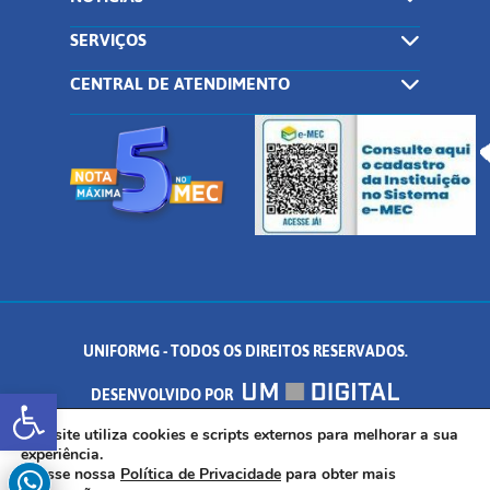
SERVIÇOS
CENTRAL DE ATENDIMENTO
UNIFORMG - TODOS OS DIREITOS RESERVADOS.
Abrir a barra de ferramentas
DESENVOLVIDO POR
AV. DR. ARNALDO DE SENNA, 328 - PALMEIRAS, FORMIGA/MG - CEP:
Este site utiliza cookies e scripts externos para melhorar a sua
experiência.
Acesse nossa
Política de Privacidade
para obter mais
35.574.530