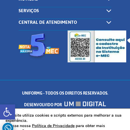
SERVIÇOS
CENTRAL DE ATENDIMENTO
UNIFORMG - TODOS OS DIREITOS RESERVADOS.
Abrir a barra de ferramentas
DESENVOLVIDO POR
AV. DR. ARNALDO DE SENNA, 328 - PALMEIRAS, FORMIGA/MG - CEP:
Este site utiliza cookies e scripts externos para melhorar a sua
experiência.
Acesse nossa
Política de Privacidade
para obter mais
35.574.530