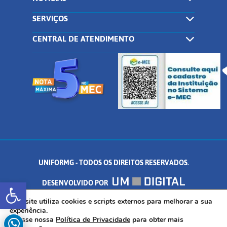
SERVIÇOS
CENTRAL DE ATENDIMENTO
UNIFORMG - TODOS OS DIREITOS RESERVADOS.
Abrir a barra de ferramentas
DESENVOLVIDO POR
AV. DR. ARNALDO DE SENNA, 328 - PALMEIRAS, FORMIGA/MG - CEP:
Este site utiliza cookies e scripts externos para melhorar a sua
experiência.
Acesse nossa
Política de Privacidade
para obter mais
35.574.530