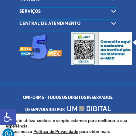
SERVIÇOS
CENTRAL DE ATENDIMENTO
UNIFORMG - TODOS OS DIREITOS RESERVADOS.
Abrir a barra de ferramentas
DESENVOLVIDO POR
AV. DR. ARNALDO DE SENNA, 328 - PALMEIRAS, FORMIGA/MG - CEP:
Este site utiliza cookies e scripts externos para melhorar a sua
experiência.
Acesse nossa
Política de Privacidade
para obter mais
35.574.530