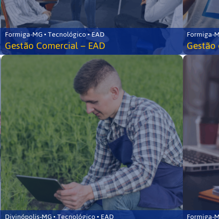
Formiga-MG • Tecnológico • EAD
Formiga-M
Gestão Comercial – EAD
Gestão 
Divinópolis-MG • Tecnológico • EAD
Formiga-M