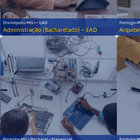
Divinópolis-MG • • EAD
Formiga-MG
Administração (Bacharelado) – EAD
Arquite
Formiga-MG • Bacharel • Presencial
Formiga-MG