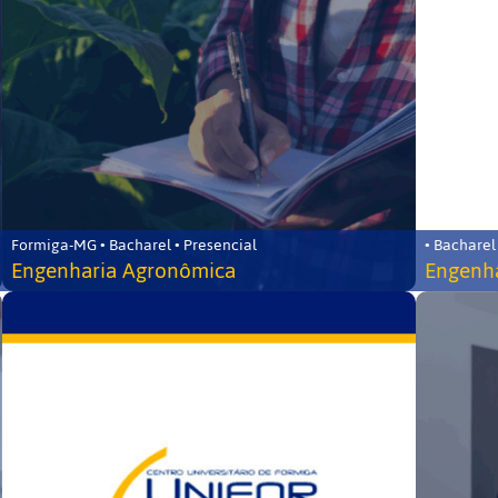
Formiga-MG • Bacharel • Presencial
• Bacharel
Engenharia Agronômica
Engenha