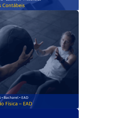
s Contábeis
 • Bacharel • EAD
o Física – EAD