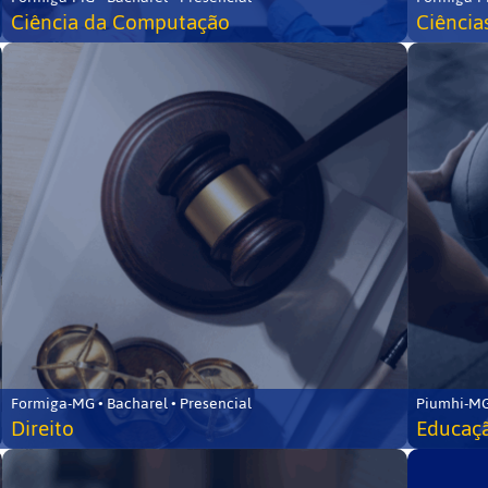
Ciência da Computação
Ciência
Formiga-MG • Bacharel • Presencial
Piumhi-MG
Direito
Educaçã