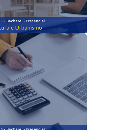
 • Bacharel • Presencial
tura e Urbanismo
 • Bacharel • Presencial