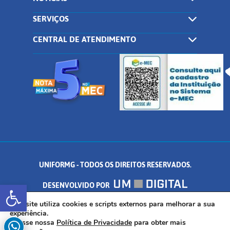
SERVIÇOS
CENTRAL DE ATENDIMENTO
UNIFORMG - TODOS OS DIREITOS RESERVADOS.
Abrir a barra de ferramentas
DESENVOLVIDO POR
AV. DR. ARNALDO DE SENNA, 328 - PALMEIRAS, FORMIGA/MG - CEP:
Este site utiliza cookies e scripts externos para melhorar a sua
experiência.
Acesse nossa
Política de Privacidade
para obter mais
35.574.530