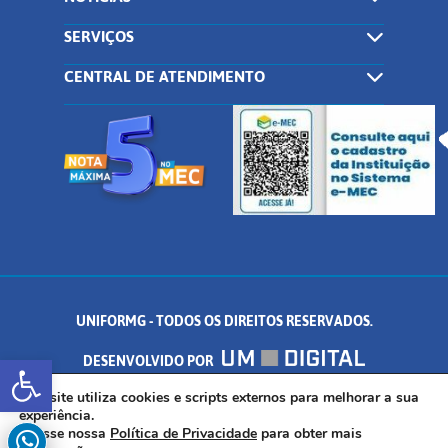
SERVIÇOS
CENTRAL DE ATENDIMENTO
UNIFORMG - TODOS OS DIREITOS RESERVADOS.
Abrir a barra de ferramentas
DESENVOLVIDO POR
AV. DR. ARNALDO DE SENNA, 328 - PALMEIRAS, FORMIGA/MG - CEP:
Este site utiliza cookies e scripts externos para melhorar a sua
experiência.
Acesse nossa
Política de Privacidade
para obter mais
35.574.530