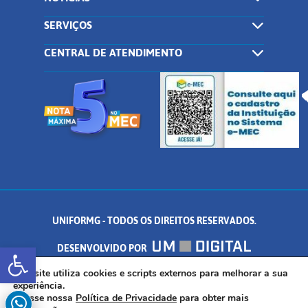
SERVIÇOS
CENTRAL DE ATENDIMENTO
UNIFORMG - TODOS OS DIREITOS RESERVADOS.
Abrir a barra de ferramentas
DESENVOLVIDO POR
AV. DR. ARNALDO DE SENNA, 328 - PALMEIRAS, FORMIGA/MG - CEP:
Este site utiliza cookies e scripts externos para melhorar a sua
experiência.
Acesse nossa
Política de Privacidade
para obter mais
35.574.530