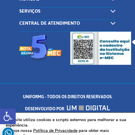
SERVIÇOS
CENTRAL DE ATENDIMENTO
UNIFORMG - TODOS OS DIREITOS RESERVADOS.
Abrir a barra de ferramentas
DESENVOLVIDO POR
AV. DR. ARNALDO DE SENNA, 328 - PALMEIRAS, FORMIGA/MG - CEP:
Este site utiliza cookies e scripts externos para melhorar a sua
experiência.
Acesse nossa
Política de Privacidade
para obter mais
35.574.530