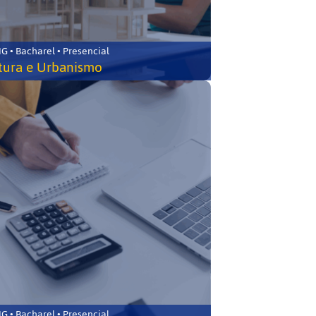
 • Bacharel • Presencial
tura e Urbanismo
 • Bacharel • Presencial