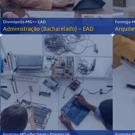
Divinópolis-MG • • EAD
Formiga-MG
Administração (Bacharelado) – EAD
Arquite
Formiga-MG • Bacharel • Presencial
Formiga-MG