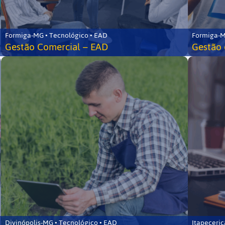
Formiga-MG • Tecnológico • EAD
Formiga-M
Gestão Comercial – EAD
Gestão 
Divinópolis-MG • Tecnológico • EAD
Itapeceri