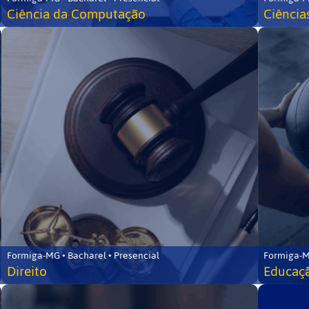
Ciência da Computação
Ciência
Formiga-MG • Bacharel • Presencial
Formiga-M
Direito
Educaçã