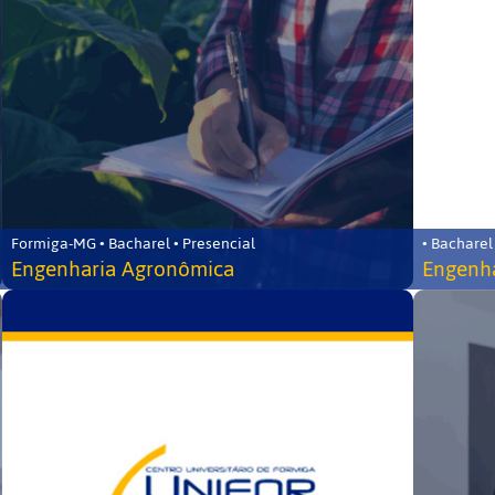
Formiga-MG • Bacharel • Presencial
• Bacharel
Engenharia Agronômica
Engenha