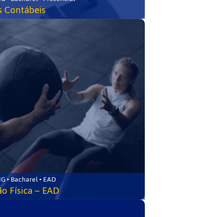
s Contábeis
G • Bacharel • EAD
o Física – EAD