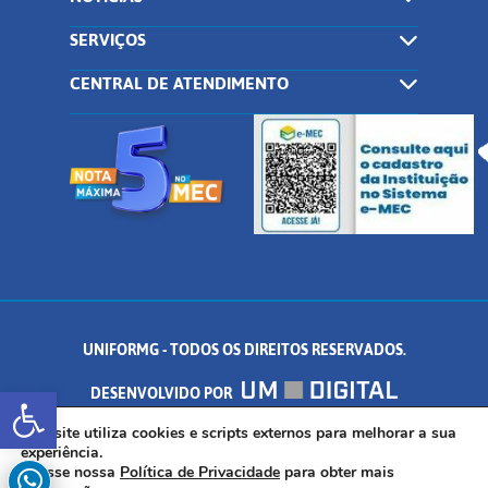
SERVIÇOS
CENTRAL DE ATENDIMENTO
UNIFORMG - TODOS OS DIREITOS RESERVADOS.
Abrir a barra de ferramentas
DESENVOLVIDO POR
AV. DR. ARNALDO DE SENNA, 328 - PALMEIRAS, FORMIGA/MG - CEP:
Este site utiliza cookies e scripts externos para melhorar a sua
experiência.
Acesse nossa
Política de Privacidade
para obter mais
35.574.530