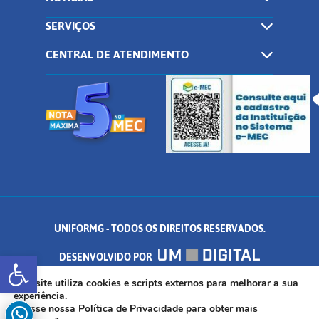
SERVIÇOS
CENTRAL DE ATENDIMENTO
UNIFORMG - TODOS OS DIREITOS RESERVADOS.
Abrir a barra de ferramentas
DESENVOLVIDO POR
AV. DR. ARNALDO DE SENNA, 328 - PALMEIRAS, FORMIGA/MG - CEP:
Este site utiliza cookies e scripts externos para melhorar a sua
experiência.
Acesse nossa
Política de Privacidade
para obter mais
35.574.530