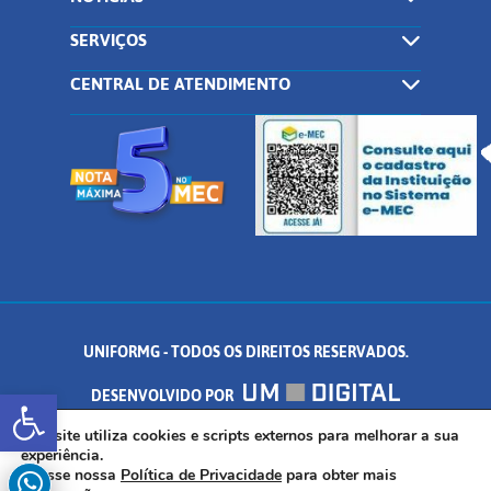
SERVIÇOS
CENTRAL DE ATENDIMENTO
UNIFORMG - TODOS OS DIREITOS RESERVADOS.
Abrir a barra de ferramentas
DESENVOLVIDO POR
AV. DR. ARNALDO DE SENNA, 328 - PALMEIRAS, FORMIGA/MG - CEP:
Este site utiliza cookies e scripts externos para melhorar a sua
experiência.
Acesse nossa
Política de Privacidade
para obter mais
35.574.530