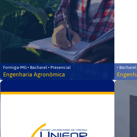
Formiga-MG • Bacharel • Presencial
• Bacharel
Engenharia Agronômica
Engenha