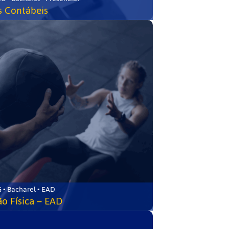
s Contábeis
 • Bacharel • EAD
o Física – EAD