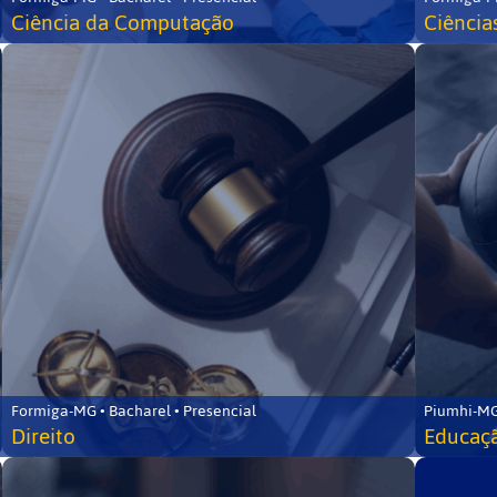
Ciência da Computação
Ciência
Formiga-MG • Bacharel • Presencial
Piumhi-MG
Direito
Educaçã