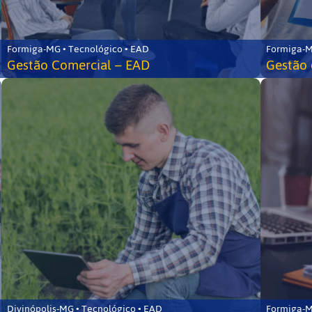
Formiga-MG • Tecnológico • EAD
Formiga-M
Gestão Comercial – EAD
Gestão 
Divinópolis-MG • Tecnológico • EAD
Formiga-M