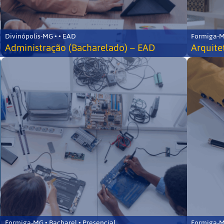
Divinópolis-MG • • EAD
Formiga-MG
Administração (Bacharelado) – EAD
Arquite
Formiga-MG • Bacharel • Presencial
Formiga-MG