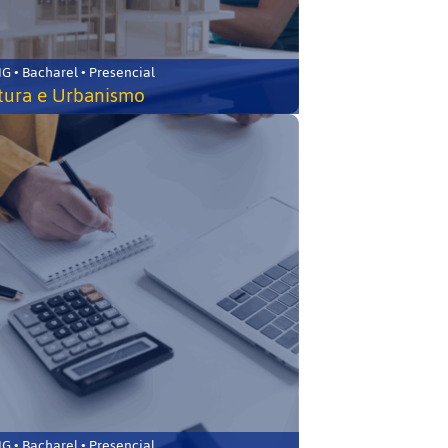
 • Bacharel • Presencial
tura e Urbanismo
 • Bacharel • Presencial