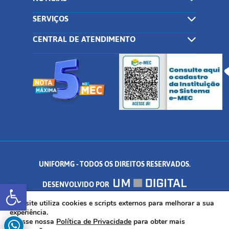
SERVIÇOS
CENTRAL DE ATENDIMENTO
UNIFORMG - TODOS OS DIREITOS RESERVADOS.
Abrir a barra de ferramentas
DESENVOLVIDO POR
AV. DR. ARNALDO DE SENNA, 328 - PALMEIRAS, FORMIGA/MG - CEP:
Este site utiliza cookies e scripts externos para melhorar a sua
experiência.
Acesse nossa
Política de Privacidade
para obter mais
35.574.530