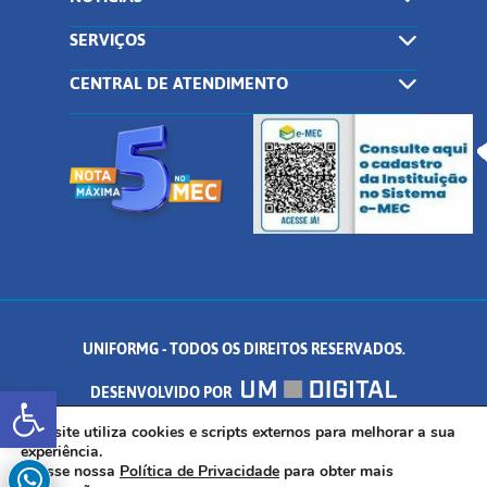
SERVIÇOS
CENTRAL DE ATENDIMENTO
UNIFORMG - TODOS OS DIREITOS RESERVADOS.
Abrir a barra de ferramentas
DESENVOLVIDO POR
AV. DR. ARNALDO DE SENNA, 328 - PALMEIRAS, FORMIGA/MG - CEP:
Este site utiliza cookies e scripts externos para melhorar a sua
experiência.
Acesse nossa
Política de Privacidade
para obter mais
35.574.530