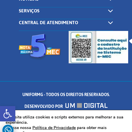
SERVIÇOS
CENTRAL DE ATENDIMENTO
UNIFORMG - TODOS OS DIREITOS RESERVADOS.
Abrir a barra de ferramentas
DESENVOLVIDO POR
AV. DR. ARNALDO DE SENNA, 328 - PALMEIRAS, FORMIGA/MG - CEP:
Este site utiliza cookies e scripts externos para melhorar a sua
experiência.
Acesse nossa
Política de Privacidade
para obter mais
35.574.530