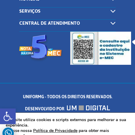
SERVIÇOS
CENTRAL DE ATENDIMENTO
UNIFORMG - TODOS OS DIREITOS RESERVADOS.
Abrir a barra de ferramentas
DESENVOLVIDO POR
AV. DR. ARNALDO DE SENNA, 328 - PALMEIRAS, FORMIGA/MG - CEP:
Este site utiliza cookies e scripts externos para melhorar a sua
experiência.
Acesse nossa
Política de Privacidade
para obter mais
35.574.530