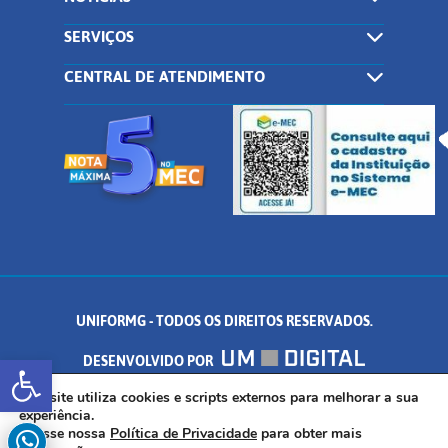
SERVIÇOS
CENTRAL DE ATENDIMENTO
UNIFORMG - TODOS OS DIREITOS RESERVADOS.
Abrir a barra de ferramentas
DESENVOLVIDO POR
AV. DR. ARNALDO DE SENNA, 328 - PALMEIRAS, FORMIGA/MG - CEP:
Este site utiliza cookies e scripts externos para melhorar a sua
experiência.
Acesse nossa
Política de Privacidade
para obter mais
35.574.530