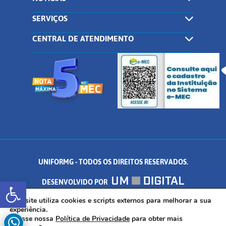
SERVIÇOS
CENTRAL DE ATENDIMENTO
UNIFORMG - TODOS OS DIREITOS RESERVADOS.
Abrir a barra de ferramentas
DESENVOLVIDO POR
AV. DR. ARNALDO DE SENNA, 328 - PALMEIRAS, FORMIGA/MG - CEP:
Este site utiliza cookies e scripts externos para melhorar a sua
experiência.
Acesse nossa
Política de Privacidade
para obter mais
35.574.530