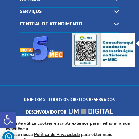
SERVIÇOS
CENTRAL DE ATENDIMENTO
UNIFORMG - TODOS OS DIREITOS RESERVADOS.
Abrir a barra de ferramentas
DESENVOLVIDO POR
AV. DR. ARNALDO DE SENNA, 328 - PALMEIRAS, FORMIGA/MG - CEP:
Este site utiliza cookies e scripts externos para melhorar a sua
experiência.
Acesse nossa
Política de Privacidade
para obter mais
35.574.530