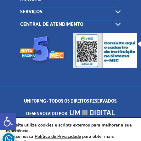
SERVIÇOS
CENTRAL DE ATENDIMENTO
UNIFORMG - TODOS OS DIREITOS RESERVADOS.
Abrir a barra de ferramentas
DESENVOLVIDO POR
AV. DR. ARNALDO DE SENNA, 328 - PALMEIRAS, FORMIGA/MG - CEP:
Este site utiliza cookies e scripts externos para melhorar a sua
experiência.
Acesse nossa
Política de Privacidade
para obter mais
35.574.530