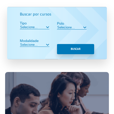
Buscar por cursos
Tipo
Polo
Modalidade
BUSCAR