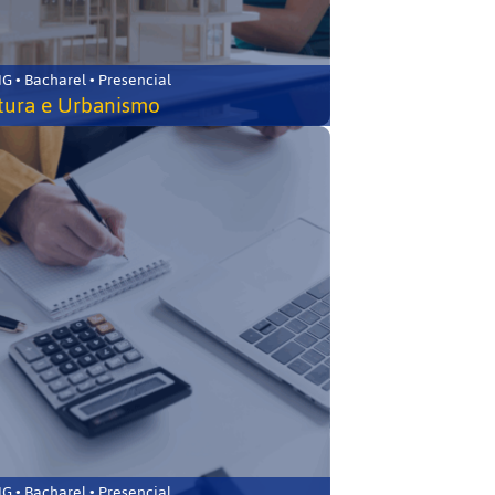
 • Bacharel • Presencial
tura e Urbanismo
 • Bacharel • Presencial