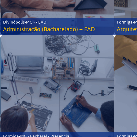
Divinópolis-MG • • EAD
Formiga-MG
Administração (Bacharelado) – EAD
Arquite
Formiga-MG • Bacharel • Presencial
Formiga-MG