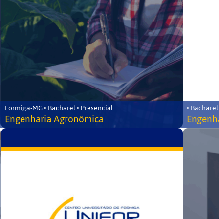
Formiga-MG • Bacharel • Presencial
• Bacharel
Engenharia Agronômica
Engenha