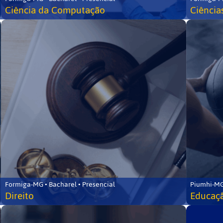
Ciência da Computação
Ciência
Formiga-MG • Bacharel • Presencial
Piumhi-MG
Direito
Educaçã