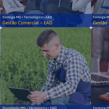
Formiga-MG • Tecnológico • EAD
Formiga-M
Gestão Comercial – EAD
Gestão 
Divinópolis-MG • Tecnológico • EAD
Formiga-M