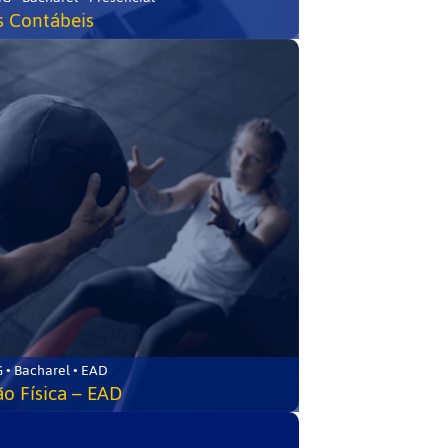
s Contábeis
 • Bacharel • EAD
o Física – EAD