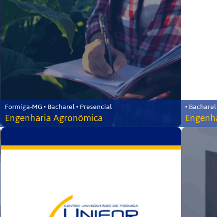
Formiga-MG • Bacharel • Presencial
• Bacharel
Engenharia Agronômica
Engenha