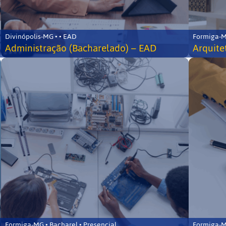
Divinópolis-MG • • EAD
Formiga-MG
Administração (Bacharelado) – EAD
Arquite
Formiga-MG • Bacharel • Presencial
Formiga-MG