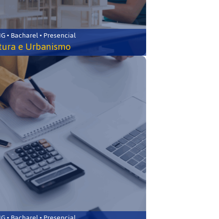
 • Bacharel • Presencial
tura e Urbanismo
 • Bacharel • Presencial