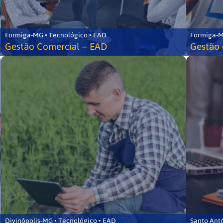
Formiga-MG • Tecnológico • EAD
Formiga-M
Gestão Comercial – EAD
Gestão 
Divinópolis-MG • Tecnológico • EAD
Santo Ant