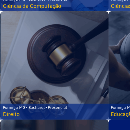
Ciência da Computação
Ciência
Formiga-MG • Bacharel • Presencial
Formiga-M
Direito
Educaçã