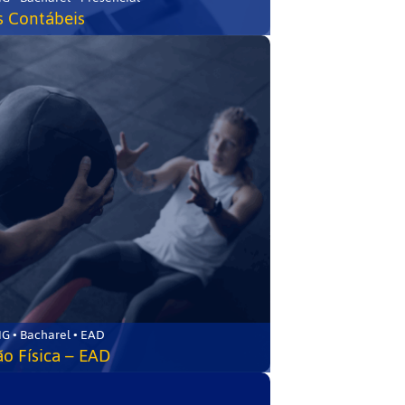
s Contábeis
G • Bacharel • EAD
o Física – EAD