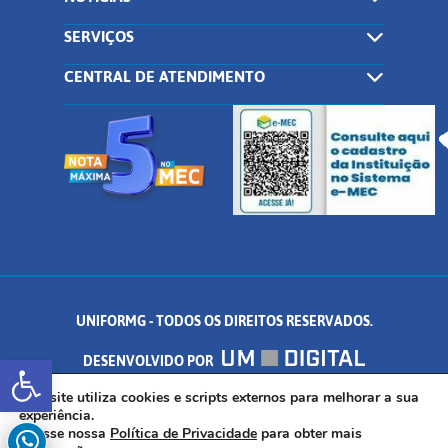
SERVIÇOS
CENTRAL DE ATENDIMENTO
UNIFORMG - TODOS OS DIREITOS RESERVADOS.
Abrir a barra de ferramentas
DESENVOLVIDO POR
AV. DR. ARNALDO DE SENNA, 328 - PALMEIRAS, FORMIGA/MG - CEP:
Este site utiliza cookies e scripts externos para melhorar a sua
experiência.
Acesse nossa
Política de Privacidade
para obter mais
35.574.530