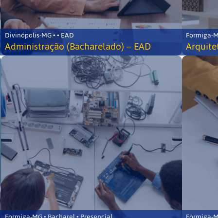
Divinópolis-MG • • EAD
Formiga-MG
Administração (Bacharelado) – EAD
Arquite
Formiga-MG • Bacharel • Presencial
Formiga-MG