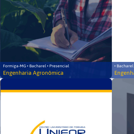
Formiga-MG • Bacharel • Presencial
• Bacharel
Engenharia Agronômica
Engenha