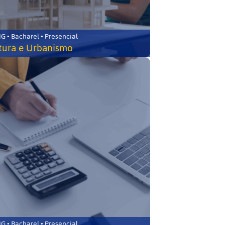
 • Bacharel • Presencial
tura e Urbanismo
 • Bacharel • Presencial