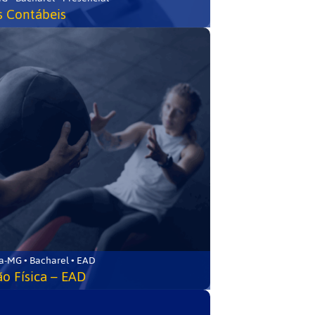
s Contábeis
a-MG • Bacharel • EAD
o Física – EAD