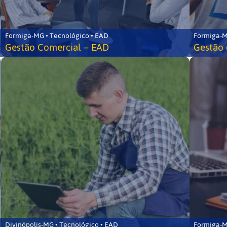
Formiga-MG • Tecnológico • EAD
Formiga-M
Gestão Comercial – EAD
Gestão 
Divinópolis-MG • Tecnológico • EAD
Formiga-M