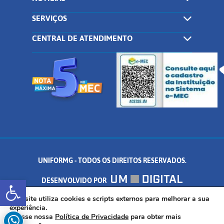
SERVIÇOS
CENTRAL DE ATENDIMENTO
UNIFORMG - TODOS OS DIREITOS RESERVADOS.
Abrir a barra de ferramentas
DESENVOLVIDO POR
AV. DR. ARNALDO DE SENNA, 328 - PALMEIRAS, FORMIGA/MG - CEP:
Este site utiliza cookies e scripts externos para melhorar a sua
experiência.
Acesse nossa
Política de Privacidade
para obter mais
35.574.530