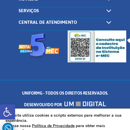
SERVIÇOS
CENTRAL DE ATENDIMENTO
UNIFORMG - TODOS OS DIREITOS RESERVADOS.
Abrir a barra de ferramentas
DESENVOLVIDO POR
AV. DR. ARNALDO DE SENNA, 328 - PALMEIRAS, FORMIGA/MG - CEP:
Este site utiliza cookies e scripts externos para melhorar a sua
experiência.
Acesse nossa
Política de Privacidade
para obter mais
35.574.530