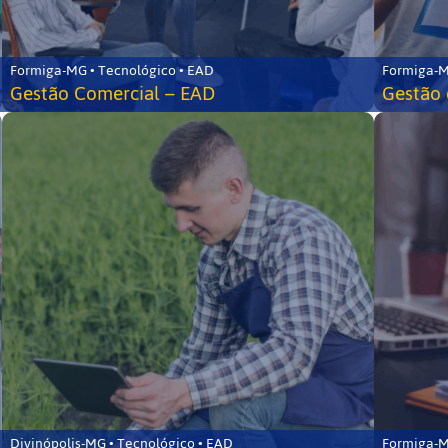
Formiga-MG • Tecnológico • EAD
Formiga-M
Gestão Comercial – EAD
Gestão 
Divinópolis-MG • Tecnológico • EAD
Formiga-M