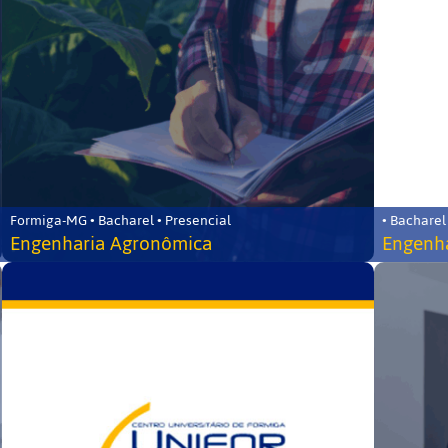
Formiga-MG • Bacharel • Presencial
• Bacharel
Engenharia Agronômica
Engenha