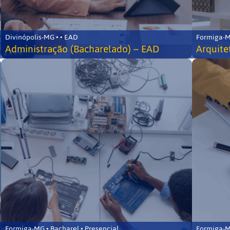
Divinópolis-MG • • EAD
Formiga-MG
Administração (Bacharelado) – EAD
Arquite
Formiga-MG • Bacharel • Presencial
Formiga-MG