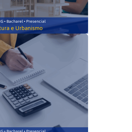
 • Bacharel • Presencial
tura e Urbanismo
 • Bacharel • Presencial