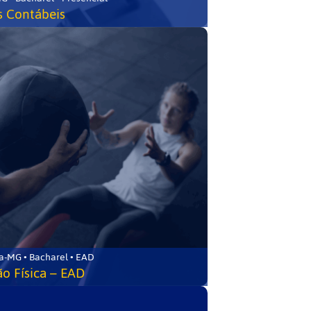
s Contábeis
a-MG • Bacharel • EAD
o Física – EAD