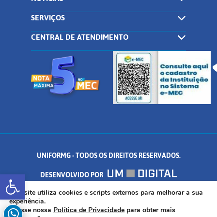
SERVIÇOS
CENTRAL DE ATENDIMENTO
UNIFORMG - TODOS OS DIREITOS RESERVADOS.
Abrir a barra de ferramentas
DESENVOLVIDO POR
AV. DR. ARNALDO DE SENNA, 328 - PALMEIRAS, FORMIGA/MG - CEP:
Este site utiliza cookies e scripts externos para melhorar a sua
experiência.
Acesse nossa
Política de Privacidade
para obter mais
35.574.530