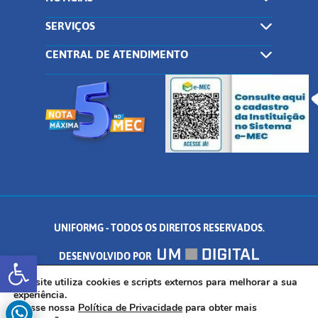
SERVIÇOS
CENTRAL DE ATENDIMENTO
UNIFORMG - TODOS OS DIREITOS RESERVADOS.
Abrir a barra de ferramentas
DESENVOLVIDO POR
AV. DR. ARNALDO DE SENNA, 328 - PALMEIRAS, FORMIGA/MG - CEP:
Este site utiliza cookies e scripts externos para melhorar a sua
experiência.
Acesse nossa
Política de Privacidade
para obter mais
35.574.530